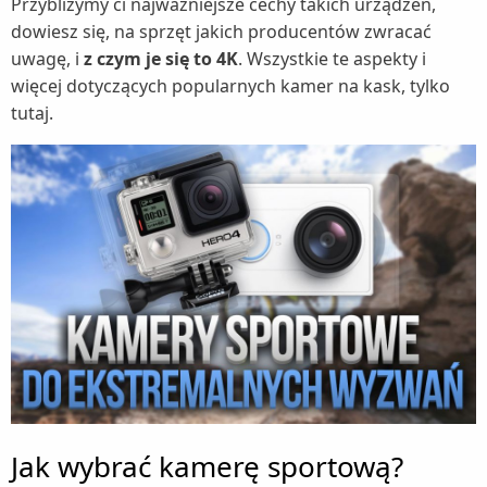
Przybliżymy ci najważniejsze cechy takich urządzeń,
dowiesz się, na sprzęt jakich producentów zwracać
Termometry (2)
uwagę, i
z czym je się to 4K
. Wszystkie te aspekty i
Termowentylatory (1)
więcej dotyczących popularnych kamer na kask, tylko
Traktorki ogrodowe (2)
tutaj.
Trampoliny (2)
Umywalki (2)
Baterie umywalkowe (1)
Wanny (1)
Wentylatory (4)
Wentylatory kolumnowe (1)
Wózki dziecięce (1)
Żarówki LED (1)
zgrzewarki próżniowe (1)
Zlewozmywaki (2)
Baterie kuchenne (1)
Jak wybrać kamerę sportową?