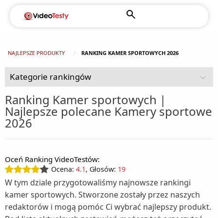
NAJLEPSZE PRODUKTY
RANKING KAMER SPORTOWYCH 2026
Kategorie rankingów
Ranking Kamer sportowych |
Najlepsze polecane Kamery sportowe
AGD (92)
2026
Chłodziarki turystyczne (2)
Czujniki dymu (1)
Dom i ogród (108)
Chłodziarko - zamrażarki wolnostojące (1)
Oceń Ranking VideoTestów:
Agregaty prądotwórcze (1)
Drobne AGD do higieny i pielęgnacji (49)
Kuchenki do zabudowy (2)
Ocena:
4.1
, Głosów:
19
Depilatory (3)
Drobne AGD do kuchni i domu (125)
Alarmy (1)
Kuchnie wolnostojące (5)
W tym dziale przygotowaliśmy najnowsze rankingi
kamer sportowych. Stworzone zostały przez naszych
Akcesoria kuchenne (1)
Fotografia i filmowanie (16)
Elektryczne pilniki do stóp (1)
Baseny ogrodowe (4)
Lodówki do zabudowy (5)
redaktorów i mogą pomóc Ci wybrać najlepszy produkt.
Aparaty fotograficzne (6)
Gry i konsole (11)
Automaty do popcornu (1)
Golarki (3)
Ciśnieniomierze (2)
Lodówki wolnostojące (16)