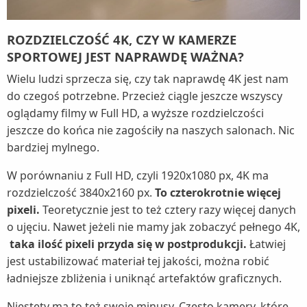
ROZDZIELCZOŚĆ 4K, CZY W KAMERZE
SPORTOWEJ JEST NAPRAWDĘ WAŻNA?
Wielu ludzi sprzecza się, czy tak naprawdę 4K jest nam
do czegoś potrzebne. Przecież ciągle jeszcze wszyscy
oglądamy filmy w Full HD, a wyższe rozdzielczości
jeszcze do końca nie zagościły na naszych salonach. Nic
bardziej mylnego.
W porównaniu z Full HD, czyli 1920x1080 px, 4K ma
rozdzielczość 3840x2160 px.
To czterokrotnie więcej
pixeli.
Teoretycznie jest to też cztery razy więcej danych
o ujęciu. Nawet jeżeli nie mamy jak zobaczyć pełnego 4K,
taka ilość pixeli przyda się w postprodukcji.
Łatwiej
jest ustabilizować materiał tej jakości, można robić
ładniejsze zbliżenia i uniknąć artefaktów graficznych.
Niestety ma to też swoje minusy. Często kamery, które