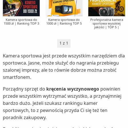
Zestawy słuchawkowe (1)
Roboty kuchenne (5)
Myjki wodne (6)
Skanery (1)
Rakiety tenisowe (1)
Sokowirówki (3)
Nawilżacze powietrza (5)
Tablice interaktywne (1)
Rowery (9)
Kamera sportowa do
Kamera sportowa do
Profesjonalna kamera
Spieniacze do mleka (1)
Nożyce do żywopłotu i trawy (5)
1500 zł | Ranking TOP 3
1000 zł | Ranking TOP 5
sportowa wysokiej
Kaski rowerowe (1)
Rowerki biegowe (1)
jakości | TOP 5 |
Szybkowary (2)
Oczyszczacze powietrza (5)
Krzesełka rowerowe dla dzieci (1)
Rowery treningowe (1)
Tostery (4)
Odkurzacze ogrodowe (1)
1 z 1
Liczniki rowerowe (1)
Sanki i ślizgacze (1)
Wagi kuchenne (3)
Odśnieżarki (1)
Kamera sportowa jest przede wszystkim narzędziem dla
Opony rowerowe (1)
Wędki (1)
Wagi łazienkowe (3)
Osuszacze powietrza (4)
sportowca. Jasne, może służyć do nagrania przebiegu
Siodełka rowerowe (1)
Wioślarze (1)
szalonej imprezy, ale to równie dobrze można zrobić
Wyciskarki do cytrusów (1)
Parownice do ubrań (1)
Torby i bagażniki rowerowe (1)
smartfonem.
Wyciskarki wolnoobrotowe (6)
Piece do pizzy (1)
Zabezpieczenia rowerowe (1)
Porządny sprzęt do
kręcenia wyczynowego
powinien
Wypiekacze do chleba (1)
Rozdrabniacze do gałęzi (1)
przede wszystkim wytrzymać wszystko, a przynajmniej
Żelazka (5)
Sauny (1)
bardzo dużo. Jeżeli szukasz rankingu kamer
Stacje meteo (1)
sportowych, to z pewnością przyda Ci się też ten
poradnik zakupowy.
Suszarki do grzybów (1)
Szampony do włosów (1)