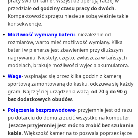
pracy swoich kamer. Wszystkie operują raczej w
przedziale
od godziny czasu pracy do dwóch
.
Kompaktowość sprzętu niesie ze sobą właśnie takie
konsekwencje.
Możliwość wymiany baterii
- niezależnie od
rozmiarów, warto mieć możliwość wymiany. Kilka
baterii w plenerze jest zbawieniem przy dłuższym
nagrywaniu. Niestety, często, zwłaszcza w tańszych
modelach, brakuje możliwości wyjęcia akumulatora.
Waga
- wspinając się przez kilka godzin z kamerą
sportową zamontowaną do kasku, odczuwa się każdy
gram. Najczęściej urządzenia ważą
od 70 g do 90 g
bez dodatkowych obudów
.
Połączenia bezprzewodowe
- przyjemnie jest od razu
po dotarciu do domu zrzucić wszystko na komputer.
Jeszcze przyjemniej jest móc to zrobić bez szukania
kabla
. Większość kamer na to pozwala poprzez łącze