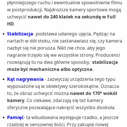
płynniejszego ruchu i ewentualnie spowolnienie filmu
w postprodukcji. Najdroższe kamery sportowe mogą
uchwycić
nawet do 240 klatek na sekundę w Full
HD
.
Stabilizacja
- podstawa udanego ujęcia. Pędząc na
nartach w dół stoku, nie zastanawiasz się, czy kamera
nazbyt się nie porusza. Nikt nie chce, aby jego
nagranie trzęsło się we wszystkie strony. Producenci
rozwiązują to na dwa główne sposoby,
stabilizacja
może być mechaniczna albo optyczna
.
Kąt nagrywania
- zazwyczaj urządzenia tego typu
wyposażone są w obiektywy szerokokątne. Oznacza
to, że obraz uchwycić można
nawet do 170° wokół
kamery
. Co ciekawe, zdarzają się też kamery
sferyczne pozwalające nakręcić wszystko dookoła.
Pamięć
- ta wbudowana występuje rzadko, a jeszcze
rzadziej w sensownej ilości. Przy zakupie nowej