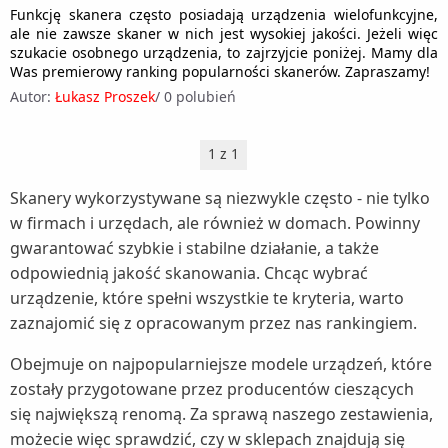
Zestawy słuchawkowe (1)
Roboty kuchenne (5)
Funkcję skanera często posiadają urządzenia wielofunkcyjne,
Myjki wodne (6)
Skanery (1)
Rakiety tenisowe (1)
ale nie zawsze skaner w nich jest wysokiej jakości. Jeżeli więc
Sokowirówki (3)
Nawilżacze powietrza (5)
szukacie osobnego urządzenia, to zajrzyjcie poniżej. Mamy dla
Tablice interaktywne (1)
Rowery (9)
Was premierowy ranking popularności skanerów. Zapraszamy!
Spieniacze do mleka (1)
Nożyce do żywopłotu i trawy (5)
Kaski rowerowe (1)
Rowerki biegowe (1)
Autor:
Łukasz Proszek
/
0 polubień
Szybkowary (2)
Oczyszczacze powietrza (5)
Krzesełka rowerowe dla dzieci (1)
Rowery treningowe (1)
Tostery (4)
Odkurzacze ogrodowe (1)
1 z 1
Liczniki rowerowe (1)
Sanki i ślizgacze (1)
Wagi kuchenne (3)
Odśnieżarki (1)
Opony rowerowe (1)
Wędki (1)
Skanery wykorzystywane są niezwykle często - nie tylko
Wagi łazienkowe (3)
Osuszacze powietrza (4)
w firmach i urzędach, ale również w domach. Powinny
Siodełka rowerowe (1)
Wioślarze (1)
Wyciskarki do cytrusów (1)
Parownice do ubrań (1)
gwarantować szybkie i stabilne działanie, a także
Torby i bagażniki rowerowe (1)
odpowiednią jakość skanowania. Chcąc wybrać
Wyciskarki wolnoobrotowe (6)
Piece do pizzy (1)
Zabezpieczenia rowerowe (1)
urządzenie, które spełni wszystkie te kryteria, warto
Wypiekacze do chleba (1)
Rozdrabniacze do gałęzi (1)
zaznajomić się z opracowanym przez nas rankingiem.
Żelazka (5)
Sauny (1)
Obejmuje on najpopularniejsze modele urządzeń, które
Stacje meteo (1)
zostały przygotowane przez producentów cieszących
Suszarki do grzybów (1)
się największą renomą. Za sprawą naszego zestawienia,
możecie więc sprawdzić, czy w sklepach znajdują się
Szampony do włosów (1)