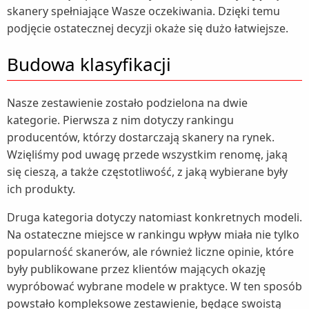
skanery spełniające Wasze oczekiwania. Dzięki temu
Termometry (2)
podjęcie ostatecznej decyzji okaże się dużo łatwiejsze.
Termowentylatory (1)
Budowa klasyfikacji
Traktorki ogrodowe (2)
Trampoliny (2)
Nasze zestawienie zostało podzielona na dwie
Umywalki (2)
kategorie. Pierwsza z nim dotyczy rankingu
Baterie umywalkowe (1)
Wanny (1)
producentów, którzy dostarczają skanery na rynek.
Wzięliśmy pod uwagę przede wszystkim renomę, jaką
Wentylatory (4)
się cieszą, a także częstotliwość, z jaką wybierane były
Wentylatory kolumnowe (1)
Wózki dziecięce (1)
ich produkty.
Żarówki LED (1)
Druga kategoria dotyczy natomiast konkretnych modeli.
zgrzewarki próżniowe (1)
Na ostateczne miejsce w rankingu wpływ miała nie tylko
Zlewozmywaki (2)
popularność skanerów, ale również liczne opinie, które
były publikowane przez klientów mających okazję
Baterie kuchenne (1)
wypróbować wybrane modele w praktyce. W ten sposób
powstało kompleksowe zestawienie, będące swoistą