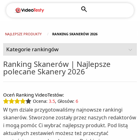
NAJLEPSZE PRODUKTY
RANKING SKANERÓW 2026
Kategorie rankingów
Ranking Skanerów | Najlepsze
polecane Skanery 2026
AGD (92)
Chłodziarki turystyczne (2)
Czujniki dymu (1)
Oceń Ranking VideoTestów:
Dom i ogród (108)
Chłodziarko - zamrażarki wolnostojące (1)
Ocena:
3.5
, Głosów:
6
Agregaty prądotwórcze (1)
Drobne AGD do higieny i pielęgnacji (49)
Kuchenki do zabudowy (2)
W tym dziale przygotowaliśmy najnowsze rankingi
Depilatory (3)
Drobne AGD do kuchni i domu (125)
Alarmy (1)
Kuchnie wolnostojące (5)
skanerów. Stworzone zostały przez naszych redaktorów
i mogą pomóc Ci wybrać najlepszy produkt. Pod listą
Akcesoria kuchenne (1)
Fotografia i filmowanie (16)
Elektryczne pilniki do stóp (1)
Baseny ogrodowe (4)
Lodówki do zabudowy (5)
aktualnych zestawień możesz też przeczytać
Aparaty fotograficzne (6)
Gry i konsole (11)
Automaty do popcornu (1)
Golarki (3)
Ciśnieniomierze (2)
Lodówki wolnostojące (16)