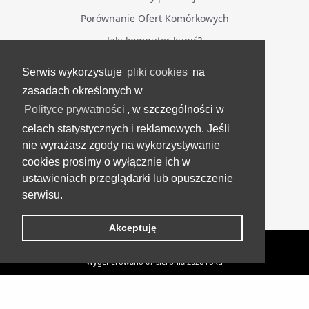
Porównanie Ofert Komórkowych
Jaki komputer kupić?
Serwis wykorzystuje
pliki cookies
na
BĄDŹ NA BIEŻĄCO
zasadach określonych w
Polityce prywatności
, w szczególności w
Facebook
celach statystycznych i reklamowych. Jeśli
Grupa Testerzy Videotestów
nie wyrażasz zgody na wykorzystywanie
YouTube
cookies prosimy o wyłącznie ich w
ustawieniach przeglądarki lub opuszczenie
Twitter
serwisu.
Instagram
Akceptuję
VideoTesty.pl Wszelkie prawa zastrzeżone
Wygenerowano 07 sierpnia 2026 roku