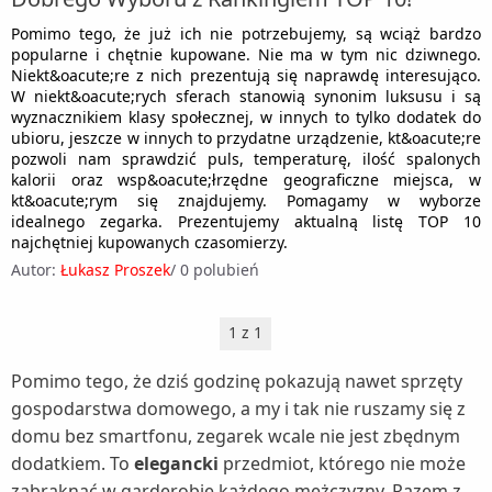
Zestawy słuchawkowe (1)
Roboty kuchenne (5)
Myjki wodne (6)
Skanery (1)
Rakiety tenisowe (1)
Pomimo tego, że już ich nie potrzebujemy, są wciąż bardzo
Sokowirówki (3)
Nawilżacze powietrza (5)
popularne i chętnie kupowane. Nie ma w tym nic dziwnego.
Tablice interaktywne (1)
Rowery (9)
Niekt&oacute;re z nich prezentują się naprawdę interesująco.
Spieniacze do mleka (1)
Nożyce do żywopłotu i trawy (5)
W niekt&oacute;rych sferach stanowią synonim luksusu i są
Kaski rowerowe (1)
Rowerki biegowe (1)
wyznacznikiem klasy społecznej, w innych to tylko dodatek do
Szybkowary (2)
Oczyszczacze powietrza (5)
ubioru, jeszcze w innych to przydatne urządzenie, kt&oacute;re
Krzesełka rowerowe dla dzieci (1)
Rowery treningowe (1)
pozwoli nam sprawdzić puls, temperaturę, ilość spalonych
Tostery (4)
Odkurzacze ogrodowe (1)
Liczniki rowerowe (1)
Sanki i ślizgacze (1)
kalorii oraz wsp&oacute;łrzędne geograficzne miejsca, w
Wagi kuchenne (3)
Odśnieżarki (1)
kt&oacute;rym się znajdujemy. Pomagamy w wyborze
Opony rowerowe (1)
Wędki (1)
idealnego zegarka. Prezentujemy aktualną listę TOP 10
Wagi łazienkowe (3)
Osuszacze powietrza (4)
najchętniej kupowanych czasomierzy.
Siodełka rowerowe (1)
Wioślarze (1)
Wyciskarki do cytrusów (1)
Autor:
Łukasz Proszek
/
0 polubień
Parownice do ubrań (1)
Torby i bagażniki rowerowe (1)
Wyciskarki wolnoobrotowe (6)
Piece do pizzy (1)
Zabezpieczenia rowerowe (1)
1 z 1
Wypiekacze do chleba (1)
Rozdrabniacze do gałęzi (1)
Żelazka (5)
Sauny (1)
Pomimo tego, że dziś godzinę pokazują nawet sprzęty
gospodarstwa domowego, a my i tak nie ruszamy się z
Stacje meteo (1)
domu bez smartfonu, zegarek wcale nie jest zbędnym
Suszarki do grzybów (1)
dodatkiem. To
elegancki
przedmiot, którego nie może
Szampony do włosów (1)
zabraknąć w garderobie każdego mężczyzny. Razem z