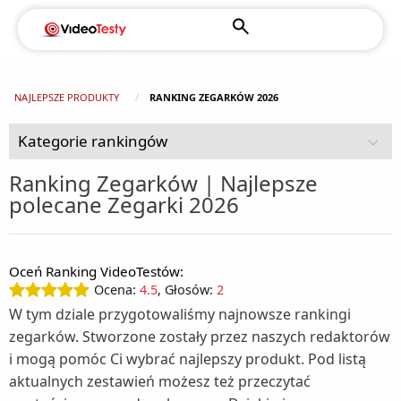
NAJLEPSZE PRODUKTY
RANKING ZEGARKÓW 2026
Kategorie rankingów
Ranking Zegarków | Najlepsze
polecane Zegarki 2026
AGD (92)
Chłodziarki turystyczne (2)
Czujniki dymu (1)
Oceń Ranking VideoTestów:
Dom i ogród (108)
Chłodziarko - zamrażarki wolnostojące (1)
Ocena:
4.5
, Głosów:
2
Agregaty prądotwórcze (1)
Drobne AGD do higieny i pielęgnacji (49)
Kuchenki do zabudowy (2)
W tym dziale przygotowaliśmy najnowsze rankingi
Depilatory (3)
Drobne AGD do kuchni i domu (125)
Alarmy (1)
Kuchnie wolnostojące (5)
zegarków. Stworzone zostały przez naszych redaktorów
i mogą pomóc Ci wybrać najlepszy produkt. Pod listą
Akcesoria kuchenne (1)
Fotografia i filmowanie (16)
Elektryczne pilniki do stóp (1)
Baseny ogrodowe (4)
Lodówki do zabudowy (5)
aktualnych zestawień możesz też przeczytać
Aparaty fotograficzne (6)
Gry i konsole (11)
Automaty do popcornu (1)
Golarki (3)
Ciśnieniomierze (2)
Lodówki wolnostojące (16)