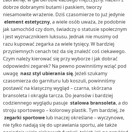
dobrze dobranymi butami i paskiem, tworzy
Termometry (2)
niesamowite wrażenie. Dziś czasomierze to już jedynie
Termowentylatory (1)
element estetyczny
, a wiele osób uważa, że podobnie
Traktorki ogrodowe (2)
jak samochód czy dom, świadczy o statusie społecznym
i jest wyznacznikiem luksusu. Jednak nie musimy od
Trampoliny (2)
razu kupować zegarka za wiele tysięcy. W bardziej
Umywalki (2)
przyziemnych cenach też da się znaleźć coś ciekawego.
Baterie umywalkowe (1)
Wanny (1)
Czym należy kierować się przy wyborze i jak dobrać
odpowiedni zegarek? Na pewno powinniśmy wziąć pod
Wentylatory (4)
uwagę
nasz styl ubierania się
. Jeżeli szukamy
Wentylatory kolumnowe (1)
Wózki dziecięce (1)
czasomierza do garnituru lub koszuli, powinniśmy
Żarówki LED (1)
postawić na klasyczny wygląd – czarna, skórzana
bransoleta i okrągła tarcza. Do jeansów i bardziej
zgrzewarki próżniowe (1)
codziennego wyglądu pasuje
stalowa bransoleta
, a do
Zlewozmywaki (2)
stroju sportowego – kolorowy plastik. Tym bardziej, że
Baterie kuchenne (1)
zegarki sportowe
lub inaczej określane – wyczynowe,
nie tylko nadają się do uprawiania sportu, ale także