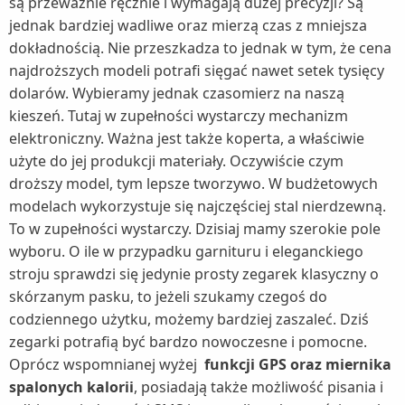
są przeważnie ręcznie i wymagają dużej precyzji? Są
jednak bardziej wadliwe oraz mierzą czas z mniejsza
dokładnością. Nie przeszkadza to jednak w tym, że cena
najdroższych modeli potrafi sięgać nawet setek tysięcy
dolarów. Wybieramy jednak czasomierz na naszą
kieszeń. Tutaj w zupełności wystarczy mechanizm
elektroniczny. Ważna jest także koperta, a właściwie
użyte do jej produkcji materiały. Oczywiście czym
droższy model, tym lepsze tworzywo. W budżetowych
modelach wykorzystuje się najczęściej stal nierdzewną.
To w zupełności wystarczy. Dzisiaj mamy szerokie pole
wyboru. O ile w przypadku garnituru i eleganckiego
stroju sprawdzi się jedynie prosty zegarek klasyczny o
skórzanym pasku, to jeżeli szukamy czegoś do
codziennego użytku, możemy bardziej zaszaleć. Dziś
zegarki potrafią być bardzo nowoczesne i pomocne.
Oprócz wspomnianej wyżej
funkcji GPS oraz miernika
spalonych kalorii
, posiadają także możliwość pisania i