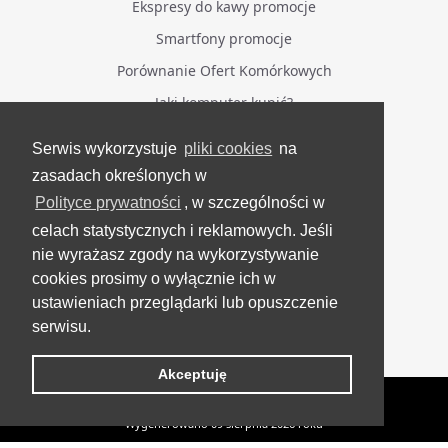
Ekspresy do kawy promocje
Smartfony promocje
Porównanie Ofert Komórkowych
Jaki komputer kupić?
Serwis wykorzystuje
pliki cookies
na
BĄDŹ NA BIEŻĄCO
zasadach określonych w
Polityce prywatności
, w szczególności w
Facebook
celach statystycznych i reklamowych. Jeśli
Grupa Testerzy Videotestów
nie wyrażasz zgody na wykorzystywanie
YouTube
cookies prosimy o wyłącznie ich w
ustawieniach przeglądarki lub opuszczenie
Twitter
serwisu.
Instagram
Akceptuję
VideoTesty.pl Wszelkie prawa zastrzeżone
Wygenerowano 09 sierpnia 2026 roku