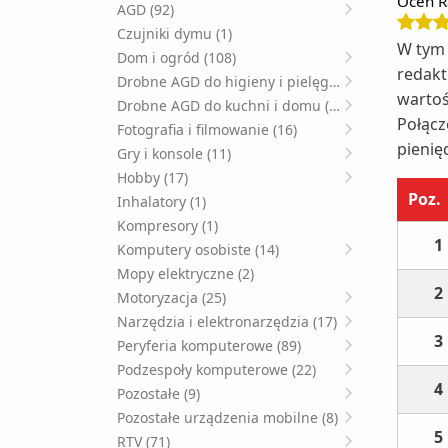
Oceń R
AGD (92)
Czujniki dymu (1)
W tym 
Dom i ogród (108)
redakt
Drobne AGD do higieny i pielęgnacji (49)
wartoś
Drobne AGD do kuchni i domu (125)
Połącz
Fotografia i filmowanie (16)
pienię
Gry i konsole (11)
Hobby (17)
Poz.
Inhalatory (1)
Kompresory (1)
1
Komputery osobiste (14)
Mopy elektryczne (2)
2
Motoryzacja (25)
Narzędzia i elektronarzędzia (17)
3
Peryferia komputerowe (89)
Podzespoły komputerowe (22)
4
Pozostałe (9)
Pozostałe urządzenia mobilne (8)
5
RTV (71)