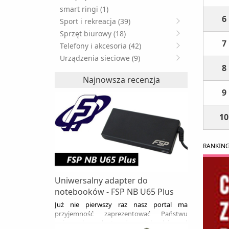
smart ringi (1)
6
Sport i rekreacja (39)
Sprzęt biurowy (18)
7
Telefony i akcesoria (42)
Urządzenia sieciowe (9)
8
Najnowsza recenzja
9
10
RANKIN
Uniwersalny adapter do
notebooków - FSP NB U65 Plus
Już nie pierwszy raz nasz portal ma
przyjemność zaprezentować Państwu
uniwersalny adapter do notebooków od