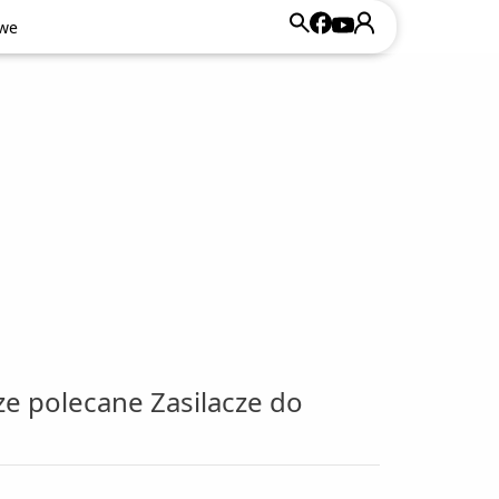
owe
owe
e polecane Zasilacze do