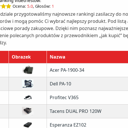
anking VideoTestów:
Ocena:
5.0
, Głosów:
1
dziale przygotowaliśmy najnowsze rankingi zasilaczy do n
orów i mogą pomóc Ci wybrać najlepszy produkt. Pod listą
ciowe porady zakupowe. Dzięki nim poznasz najważniejsze c
enie polecanych produktów z przewodnikiem „jak kupić” b
dzy.
Obrazek
Nazwa
Acer PA-1900-34
Dell PA-10
Profitec V365
Tacens DUAL PRO 120W
Esperanza EZ102