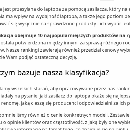
a jest przesyłana do laptopa za pomocą zasilacza, który na
nia ma wpływ na wydajność laptopa, a także jego poziom be
wać się wyłącznie na sprawdzone produkty - ich wybór uł
ikacja obejmuje 10 najpopularniejszych produktów na 
została potwierdzona między innymi za sprawą różnego rodz
ów. Nasze rankingi zawierają również przedział cenowy wyb
zie Wam podjąć ostateczną decyzję.
zym bazuje nasza klasyfikacja?
amy wszelkich starań, aby opracowywane przez nas rankin
adały na pytanie, jaki zasilacz do laptopa okaże się najle
 renomę, jaką cieszą się producenci odpowiedzialni za ich 
pomnieliśmy również o cenie konkretnych modeli. Zestawie
u o opinie klientów oraz częstotliwość, z jaką były one wyb
ksową informację na temat tego, co znajduje się na rynku 