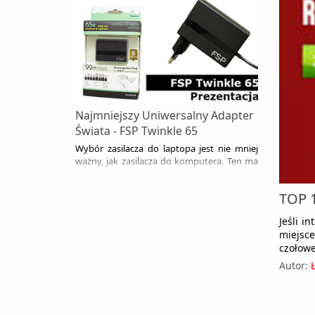
FSP. Tym razem jest to model NB U65 Plus,
którego cechą wyróżniającą jest bardzo
wysoka sprawność urządzenia oraz
obecność portu USB, umożliwiającego
ładowanie np. telefonów komórkowych.
Najmniejszy Uniwersalny Adapter
Świata - FSP Twinkle 65
Wybór zasilacza do laptopa jest nie mniej
ważny, jak zasilacza do komputera. Ten ma
wpływ między innymi na żywotność baterii,
a czasami i na nasze bezpieczeństwo.
TOP 1
Jeśli i
miejsc
czołowe
Autor: