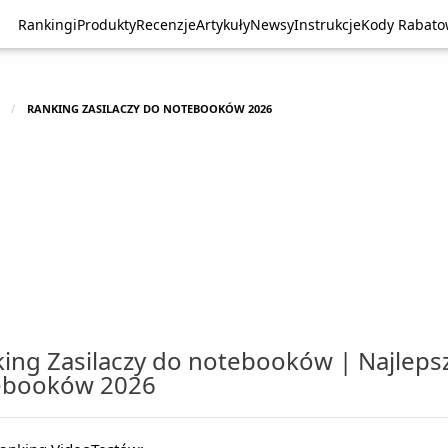
Rankingi
Rankingi
Produkty
Produkty
Recenzje
Recenzje
Artykuły
Artykuły
Newsy
Newsy
Instrukcje
Instrukcje
Kody Rabat
Kody Rabat
RANKING ZASILACZY DO NOTEBOOKÓW 2026
ing Zasilaczy do notebooków | Najlepsz
ebooków 2026