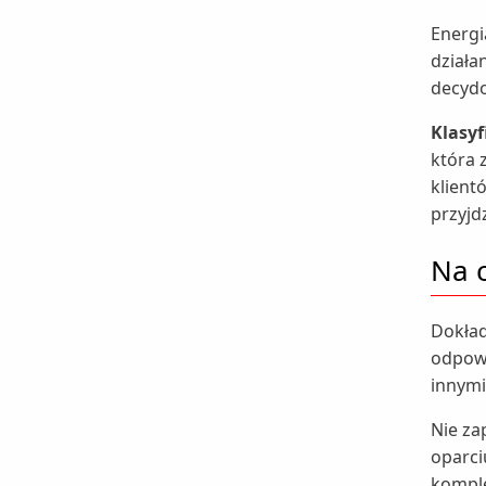
Energi
działa
decydo
Klasyf
która 
klient
przyjd
Na c
Dokład
odpowi
innymi
Nie za
oparci
komple