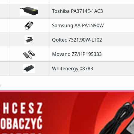
Toshiba PA3714E-1AC3
Samsung AA-PA1N90W
Qoltec 7321.90W-LT02
Movano ZZ/HP195333
Whitenergy 08783
G