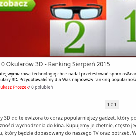
0 Okularów 3D - Ranking Sierpień 2015
ute;jwymiarową technologię chce nadal przetestować sporo os&o
kulary 3D. Przygotowaliśmy dla Was najnowszy ranking popularnośc
Łukasz Proszek
/
0 polubień
1 z 1
y 3D do telewizora to coraz popularniejszy gadżet, który 
zności wychodzenia do kina. Kupujemy je chętnie, często 
u, który będzie dopasowany do naszego TV oraz potrzeb. W