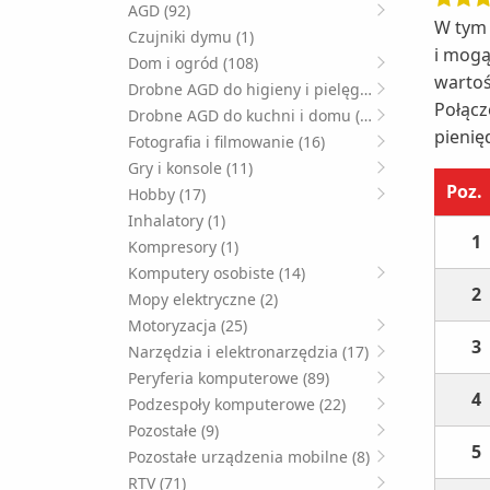
AGD (92)
W tym 
Czujniki dymu (1)
i mogą
Dom i ogród (108)
wartoś
Drobne AGD do higieny i pielęgnacji (49)
Połącz
Drobne AGD do kuchni i domu (125)
pienię
Fotografia i filmowanie (16)
Gry i konsole (11)
Poz.
Hobby (17)
Inhalatory (1)
1
Kompresory (1)
Komputery osobiste (14)
2
Mopy elektryczne (2)
Motoryzacja (25)
3
Narzędzia i elektronarzędzia (17)
Peryferia komputerowe (89)
4
Podzespoły komputerowe (22)
Pozostałe (9)
5
Pozostałe urządzenia mobilne (8)
RTV (71)