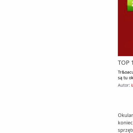
tą technologią. Do naszej redakcji trafił do
testów monitor Asus VG278H z
wbudowanym portem podczerwieni,
pozwalający na bezprzewodową
komunikację z nowymi okularami 3D Vision.
TOP 1
Tr&oac
są tu o
Autor:
Okular
koniec
sprzęt