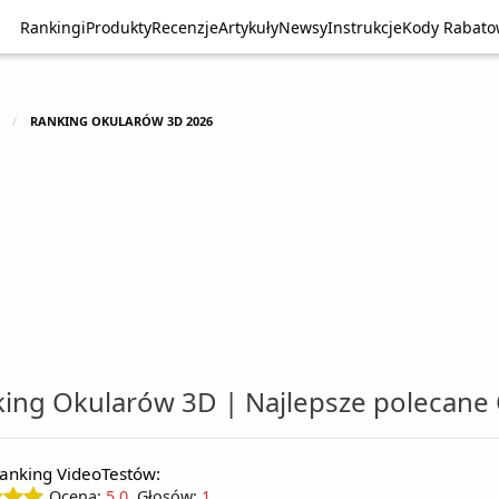
Rankingi
Rankingi
Produkty
Produkty
Recenzje
Recenzje
Artykuły
Artykuły
Newsy
Newsy
Instrukcje
Instrukcje
Kody Rabat
Kody Rabat
RANKING OKULARÓW 3D 2026
ing Okularów 3D | Najlepsze polecane
anking VideoTestów:
Ocena:
5.0
, Głosów:
1