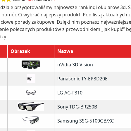
dziale przygotowaliśmy najnowsze rankingi okularów 3d. 
 pomóc Ci wybrać najlepszy produkt. Pod listą aktualnych 
ciowe porady zakupowe. Dzięki nim poznasz najważniejsze c
enie polecanych produktów z przewodnikiem „jak kupić” b
dzy.
Obrazek
Nazwa
nVidia 3D Vision
Panasonic TY-EP3D20E
LG AG-F310
Sony TDG-BR250B
Samsung SSG-5100GB/XC