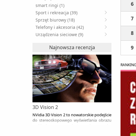
6
smart ringi (1)
Sport i rekreacja (39)
7
Sprzęt biurowy (18)
Telefony i akcesoria (42)
8
Urządzenia sieciowe (9)
Najnowsza recenzja
9
RANKIN
3D Vision 2
NVidia 3D Vision 2 to nowatorskie podejście
do stereoskopowego wyświetlania obrazu
w 3D. Spora gama dostępnych na rynku
monitorów jest już gotowa na współpracę z