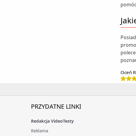
pomóc 
Jaki
Posiad
promoc
polece
poznam
Oceń R
PRZYDATNE LINKI
Redakcja VideoTesty
Reklama