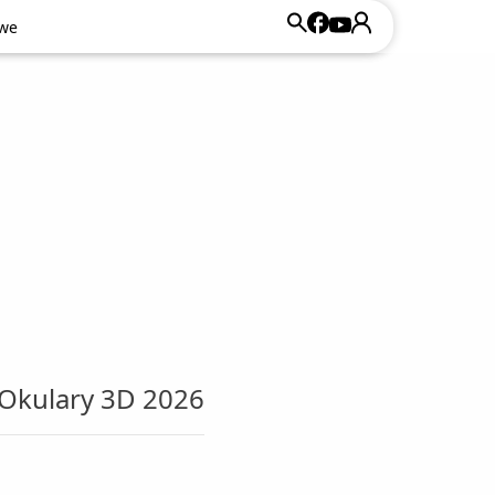
owe
owe
 Okulary 3D 2026