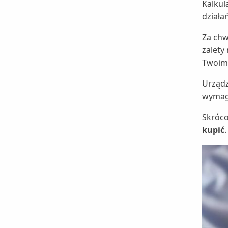
Kalkul
działa
Za chw
zalety
Twoim
Urządz
wymaga
Skróco
kupić
.