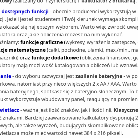
kowy
(zaliczany do inżynierskich) i
kalkulator z drukarką
.
ć dostępnych funkcji
-
obecnie producenci wykorzystują w
cji. Jeżeli jesteś studentem i Twój kierunek wymaga skomp
 okazać się najlepszym wyborem. Warto więc zwrócić uwagę,
ulatora oraz jakie obliczenia możesz na nim wykonać.
óżniamy:
funkcje graficzne
(
wykresy, wyrażenia zastępcze,
kcje matematyczne
(
całki, pochodne, ułamki, max./min., ma
aczniki)
oraz
funkcje dodatkowe
(
obliczenia finansowe, g
ulatory mają możliwość katalogowania obliczeń lub wznawia
lanie
- do wyboru zazwyczaj jest
zasilanie bateryjne
- w po
rkowa, natomiast przy nieco większych 2 x AA / AAA. Wart
lania bateryjnego, spotkasz się z bateryjno-słonecznym. To
ukt wykorzystuje wbudowany panel, reagujący na promien
ietlacz
- ważna jest ilość znaków, jak i ilość linii.
Klasyczne
2 znakami. Bardziej zaawansowane kalkulatory dysponują 2
owych, ale także wyrażeń, budujących skomplikowane oblic
ietlacza może mieć wartości nawet 384 x 216 pikseli.