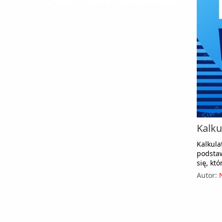
Sprawdziliśmy funkcje i rodzaje tych
urządzeń, także te których mogliście nie
znać. Nie ważne czy potrzebny Ci kalkulator
z procentami, kalkulator z całkami czy
proste urządzenie kieszonkowe. Sprawdź
jak dobrze wybrać produkt dla siebie.
Kalku
Kalkul
podstaw
się, kt
Autor: