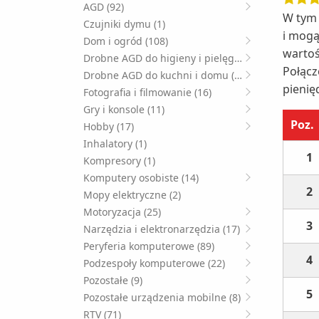
AGD (92)
W tym 
Czujniki dymu (1)
i mogą
Dom i ogród (108)
wartoś
Drobne AGD do higieny i pielęgnacji (49)
Połącz
Drobne AGD do kuchni i domu (125)
pienię
Fotografia i filmowanie (16)
Gry i konsole (11)
Poz.
Hobby (17)
Inhalatory (1)
1
Kompresory (1)
Komputery osobiste (14)
2
Mopy elektryczne (2)
Motoryzacja (25)
3
Narzędzia i elektronarzędzia (17)
Peryferia komputerowe (89)
4
Podzespoły komputerowe (22)
Pozostałe (9)
5
Pozostałe urządzenia mobilne (8)
RTV (71)