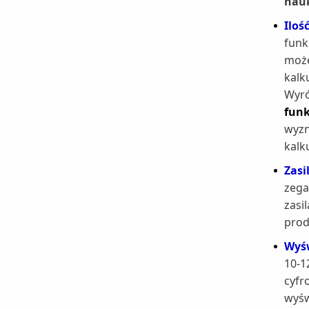
nau
Iloś
funk
może
kalk
Wyr
fun
wyzn
kalk
Zasi
zega
zasi
prod
Wyśw
10-1
cyfr
wyśw