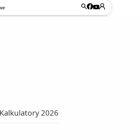
owe
owe
Kalkulatory 2026