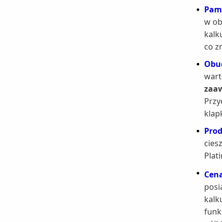
Pam
w ob
kalk
co z
Obu
wart
zaa
Przy
klap
Prod
cies
Plat
Cen
posi
kalk
funk