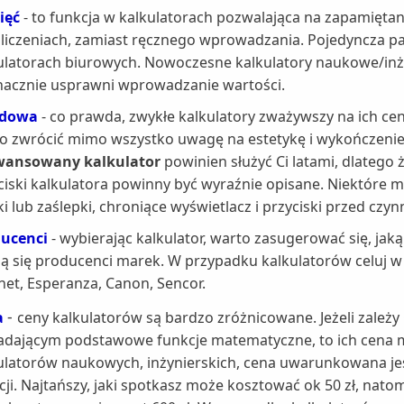
ięć
- to funkcja w kalkulatorach pozwalająca na zapamiętanie
liczeniach, zamiast ręcznego wprowadzania. Pojedyncza pa
ulatorach biurowych. Nowoczesne kalkulatory naukowe/inży
nacznie usprawni wprowadzanie wartości.
dowa
- co prawda, zwykłe kalkulatory zważywszy na ich cen
o zwrócić mimo wszystko uwagę na estetykę i wykończenie 
wansowany kalkulator
powinien służyć Ci latami, dlatego
ciski kalkulatora powinny być wyraźnie opisane. Niektóre
ki lub zaślepki, chroniące wyświetlacz i przyciski przed cz
ucenci
- wybierając kalkulator, warto zasugerować się, j
zą się producenci marek. W przypadku kalkulatorów celuj w ta
inet, Esperanza, Canon, Sencor.
-
a
ceny kalkulatorów są bardzo zróżnicowane. Jeżeli zależy
adającym podstawowe funkcje matematyczne, to ich cena m
ulatorów naukowych, inżynierskich, cena uwarunkowana jes
cji. Najtańszy, jaki spotkasz może kosztować ok 50 zł, natom