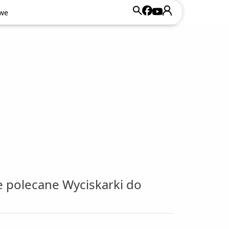
owe
owe
e polecane Wyciskarki do