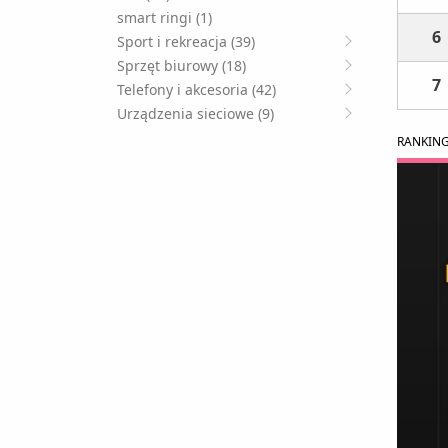
smart ringi (1)
6
Sport i rekreacja (39)
Sprzęt biurowy (18)
7
Telefony i akcesoria (42)
Urządzenia sieciowe (9)
RANKIN