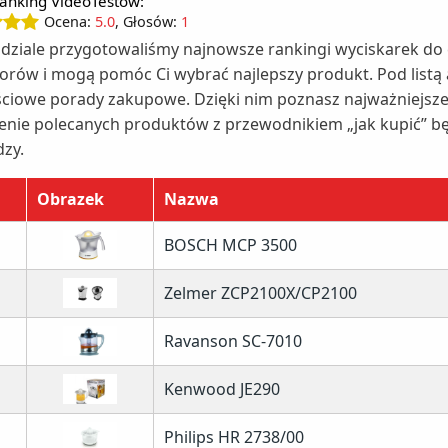
anking VideoTestów:
Ocena:
5.0
, Głosów:
1
dziale przygotowaliśmy najnowsze rankingi wyciskarek do 
orów i mogą pomóc Ci wybrać najlepszy produkt. Pod listą
ciowe porady zakupowe. Dzięki nim poznasz najważniejsze c
enie polecanych produktów z przewodnikiem „jak kupić” b
dzy.
Obrazek
Nazwa
BOSCH MCP 3500
Zelmer ZCP2100X/CP2100
Ravanson SC-7010
Kenwood JE290
Philips HR 2738/00