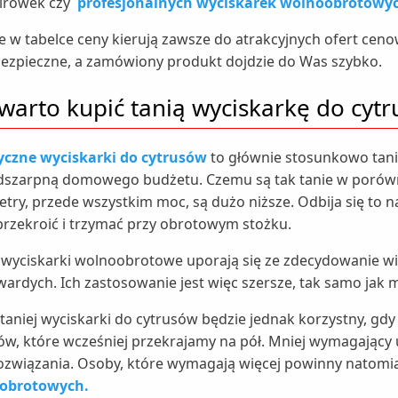
irówek czy
profesjonalnych wyciskarek wolnoobrotowy
 w tabelce ceny kierują zawsze do atrakcyjnych ofert cen
ezpieczne, a zamówiony produkt dojdzie do Was szybko.
warto kupić tanią wyciskarkę do cyt
yczne wyciskarki do cytrusów
to głównie stosunkowo tani
dszarpną domowego budżetu. Czemu są tak tanie w porów
try, przede wszystkim moc, są dużo niższe. Odbija się to 
przekroić i trzymać przy obrotowym stożku.
wyciskarki wolnoobrotowe uporają się ze zdecydowanie wi
wardych. Ich zastosowanie jest więc szersze, tak samo jak 
taniej wyciskarki do cytrusów będzie jednak korzystny, gdy
ów, które wcześniej przekrajamy na pół. Mniej wymagający
ozwiązania. Osoby, które wymagają więcej powinny natomia
obrotowych.