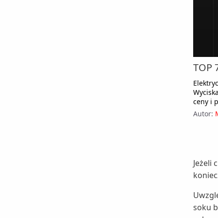
TOP 7
Elektry
Wycisk
ceny i 
Autor:
Jeżeli
koniec
Uwzgl
soku b