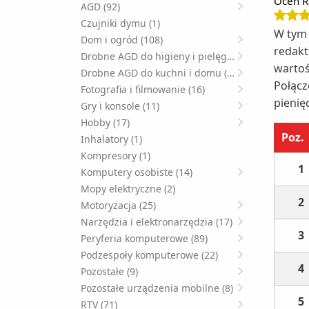
Oceń R
AGD (92)
Czujniki dymu (1)
W tym 
Dom i ogród (108)
redakt
Drobne AGD do higieny i pielęgnacji (49)
wartoś
Drobne AGD do kuchni i domu (125)
Połącz
Fotografia i filmowanie (16)
pienię
Gry i konsole (11)
Hobby (17)
Poz.
Inhalatory (1)
Kompresory (1)
1
Komputery osobiste (14)
Mopy elektryczne (2)
2
Motoryzacja (25)
Narzędzia i elektronarzędzia (17)
3
Peryferia komputerowe (89)
Podzespoły komputerowe (22)
4
Pozostałe (9)
Pozostałe urządzenia mobilne (8)
5
RTV (71)