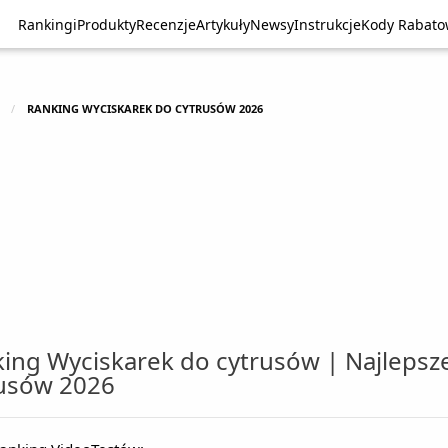
Rankingi
Rankingi
Produkty
Produkty
Recenzje
Recenzje
Artykuły
Artykuły
Newsy
Newsy
Instrukcje
Instrukcje
Kody Rabat
Kody Rabat
RANKING WYCISKAREK DO CYTRUSÓW 2026
ing Wyciskarek do cytrusów | Najlepsz
rusów 2026