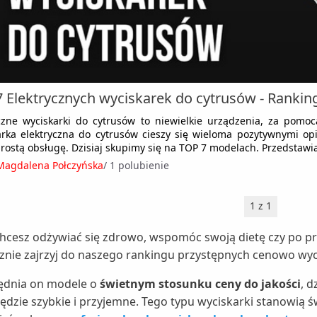
 Elektrycznych wyciskarek do cytrusów - Ranki
czne wyciskarki do cytrusów to niewielkie urządzenia, za pomo
arka elektryczna do cytrusów cieszy się wieloma pozytywnymi op
prostą obsługę. Dzisiaj skupimy się na TOP 7 modelach. Przedstawi
Magdalena Połczyńska
/
1 polubienie
1 z 1
 chcesz odżywiać się zdrowo, wspomóc swoją dietę czy po p
znie zajrzyj do naszego rankingu przystępnych cenowo wyc
ędnia on modele o
świetnym stosunku ceny do jakości
, 
ędzie szybkie i przyjemne. Tego typu wyciskarki stanowią ś