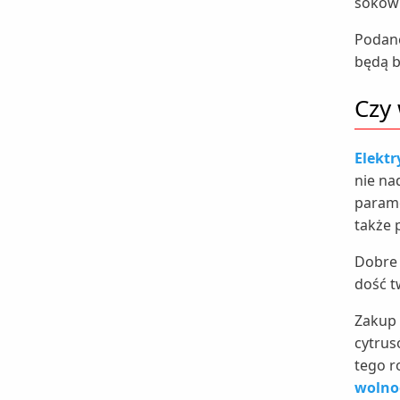
sokow
Podane
będą b
Czy 
Elektr
nie na
parame
także 
Dobre 
dość t
Zakup 
cytrus
tego r
wolno