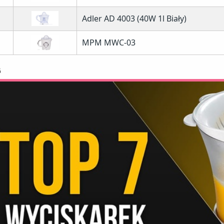
Adler AD 4003 (40W 1l Biały)
MPM MWC-03
G