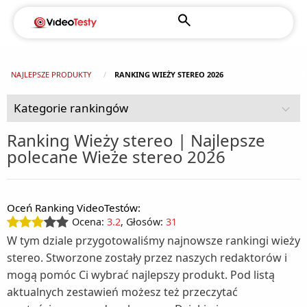
NAJLEPSZE PRODUKTY
RANKING WIEŻY STEREO 2026
Kategorie rankingów
Ranking Wieży stereo | Najlepsze
polecane Wieże stereo 2026
AGD (92)
Chłodziarki turystyczne (2)
Czujniki dymu (1)
Oceń Ranking VideoTestów:
Dom i ogród (108)
Chłodziarko - zamrażarki wolnostojące (1)
Ocena:
3.2
, Głosów:
31
Agregaty prądotwórcze (1)
Drobne AGD do higieny i pielęgnacji (49)
Kuchenki do zabudowy (2)
W tym dziale przygotowaliśmy najnowsze rankingi wieży
Depilatory (3)
Drobne AGD do kuchni i domu (125)
Alarmy (1)
Kuchnie wolnostojące (5)
stereo. Stworzone zostały przez naszych redaktorów i
mogą pomóc Ci wybrać najlepszy produkt. Pod listą
Akcesoria kuchenne (1)
Fotografia i filmowanie (16)
Elektryczne pilniki do stóp (1)
Baseny ogrodowe (4)
Lodówki do zabudowy (5)
aktualnych zestawień możesz też przeczytać
Aparaty fotograficzne (6)
Gry i konsole (11)
Automaty do popcornu (1)
Golarki (3)
Ciśnieniomierze (2)
Lodówki wolnostojące (16)