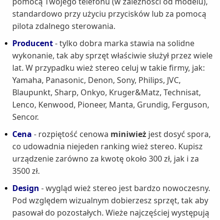
pomocą Twojego telefonu (w zależności od modelu),
standardowo przy użyciu przycisków lub za pomocą
pilota zdalnego sterowania.
Producent
- tylko dobra marka stawia na solidne
wykonanie, tak aby sprzęt właściwie służył przez wiele
lat. W przypadku wież stereo celuj w takie firmy, jak:
Yamaha, Panasonic, Denon, Sony, Philips, JVC,
Blaupunkt, Sharp, Onkyo, Kruger&Matz, Technisat,
Lenco, Kenwood, Pioneer, Manta, Grundig, Ferguson,
Sencor.
Cena
- rozpiętość cenowa
miniwież
jest dosyć spora,
co udowadnia niejeden ranking wież stereo. Kupisz
urządzenie zarówno za kwotę około 300 zł, jak i za
3500 zł.
Design
- wygląd wież stereo jest bardzo nowoczesny.
Pod względem wizualnym dobierzesz sprzęt, tak aby
pasował do pozostałych. Wieże najczęściej występują