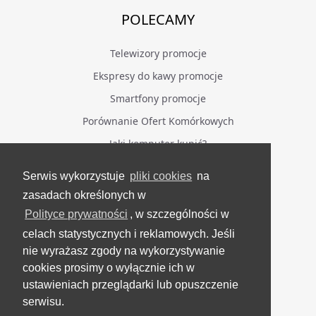
POLECAMY
Telewizory promocje
Ekspresy do kawy promocje
Smartfony promocje
Porównanie Ofert Komórkowych
Jaki komputer kupić?
Serwis wykorzystuje
pliki cookies
na
BĄDŹ NA BIEŻĄCO
zasadach określonych w
Polityce prywatności
, w szczególności w
Facebook
celach statystycznych i reklamowych. Jeśli
Grupa Testerzy Videotestów
nie wyrażasz zgody na wykorzystywanie
YouTube
cookies prosimy o wyłącznie ich w
ustawieniach przeglądarki lub opuszczenie
Twitter
serwisu.
Instagram