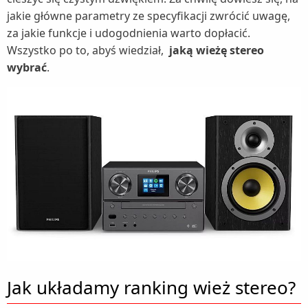
jakie główne parametry ze specyfikacji zwrócić uwagę,
Termometry (2)
za jakie funkcje i udogodnienia warto dopłacić.
Termowentylatory (1)
Wszystko po to, abyś wiedział,
jaką wieżę stereo
Traktorki ogrodowe (2)
wybrać
.
Trampoliny (2)
Umywalki (2)
Baterie umywalkowe (1)
Wanny (1)
Wentylatory (4)
Wentylatory kolumnowe (1)
Wózki dziecięce (1)
Żarówki LED (1)
zgrzewarki próżniowe (1)
Zlewozmywaki (2)
Baterie kuchenne (1)
Jak układamy ranking wież stereo?