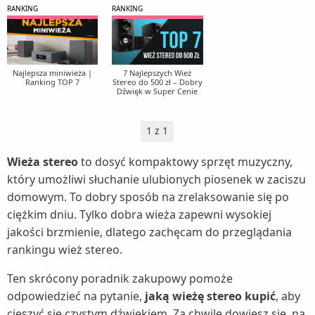
Zestawy słuchawkowe (1)
Roboty kuchenne (5)
RANKING
RANKING
Myjki wodne (6)
Skanery (1)
Rakiety tenisowe (1)
Sokowirówki (3)
Nawilżacze powietrza (5)
Tablice interaktywne (1)
Rowery (9)
Spieniacze do mleka (1)
Nożyce do żywopłotu i trawy (5)
Kaski rowerowe (1)
Rowerki biegowe (1)
Najlepsza miniwieża |
7 Najlepszych Wież
Szybkowary (2)
Oczyszczacze powietrza (5)
Ranking TOP 7
Stereo do 500 zł – Dobry
Krzesełka rowerowe dla dzieci (1)
Rowery treningowe (1)
Dźwięk w Super Cenie
Tostery (4)
Odkurzacze ogrodowe (1)
Liczniki rowerowe (1)
Sanki i ślizgacze (1)
Wagi kuchenne (3)
Odśnieżarki (1)
1 z 1
Opony rowerowe (1)
Wędki (1)
Wagi łazienkowe (3)
Osuszacze powietrza (4)
Siodełka rowerowe (1)
Wioślarze (1)
Wieża stereo
to dosyć kompaktowy sprzęt muzyczny,
Wyciskarki do cytrusów (1)
Parownice do ubrań (1)
który umożliwi słuchanie ulubionych piosenek w zaciszu
Torby i bagażniki rowerowe (1)
Wyciskarki wolnoobrotowe (6)
domowym. To dobry sposób na zrelaksowanie się po
Piece do pizzy (1)
Zabezpieczenia rowerowe (1)
ciężkim dniu. Tylko dobra wieża zapewni wysokiej
Wypiekacze do chleba (1)
Rozdrabniacze do gałęzi (1)
jakości brzmienie, dlatego zachęcam do przeglądania
Żelazka (5)
Sauny (1)
rankingu wież stereo.
Stacje meteo (1)
Ten skrócony poradnik zakupowy pomoże
Suszarki do grzybów (1)
odpowiedzieć na pytanie,
jaką wieżę stereo kupić
, aby
Szampony do włosów (1)
cieszyć się czystym dźwiękiem. Za chwilę dowiesz się, na