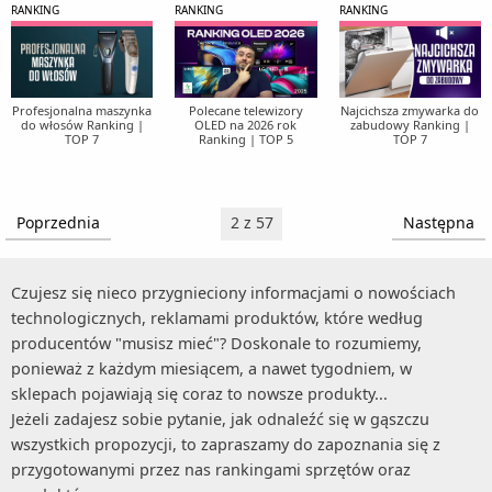
RANKING
RANKING
RANKING
Termometry (2)
Termowentylatory (1)
Traktorki ogrodowe (2)
Profesjonalna maszynka
Polecane telewizory
Najcichsza zmywarka do
do włosów Ranking |
OLED na 2026 rok
zabudowy Ranking |
Trampoliny (2)
TOP 7
Ranking | TOP 5
TOP 7
Umywalki (2)
Baterie umywalkowe (1)
Wanny (1)
Poprzednia
2 z 57
Następna
Wentylatory (4)
Wentylatory kolumnowe (1)
Wózki dziecięce (1)
Czujesz się nieco przygnieciony informacjami o nowościach
technologicznych, reklamami produktów, które według
Żarówki LED (1)
producentów "musisz mieć"? Doskonale to rozumiemy,
zgrzewarki próżniowe (1)
ponieważ z każdym miesiącem, a nawet tygodniem, w
sklepach pojawiają się coraz to nowsze produkty...
Zlewozmywaki (2)
Jeżeli zadajesz sobie pytanie, jak odnaleźć się w gąszczu
Baterie kuchenne (1)
wszystkich propozycji, to zapraszamy do zapoznania się z
przygotowanymi przez nas rankingami sprzętów oraz