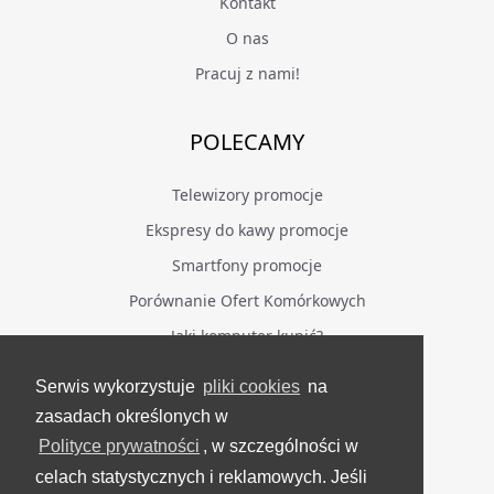
Kontakt
O nas
Pracuj z nami!
POLECAMY
Telewizory promocje
Ekspresy do kawy promocje
Smartfony promocje
Porównanie Ofert Komórkowych
Jaki komputer kupić?
Serwis wykorzystuje
pliki cookies
na
BĄDŹ NA BIEŻĄCO
zasadach określonych w
Polityce prywatności
, w szczególności w
Facebook
celach statystycznych i reklamowych. Jeśli
Grupa Testerzy Videotestów